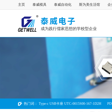
主页
泰威模具
泰威自动化
斯为美生活馆
企
成为践行儒家思想的学校型企业
热门词：
Type-c USB卡座 UTC-0015S00-167-1D2H
PD