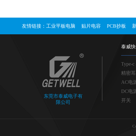
友情链接：
工业平板电脑
贴片电容
PCB抄板
泰威快
Type-c
精密耳
AC电
DC电
东莞市泰威电子有
开关
限公司
C