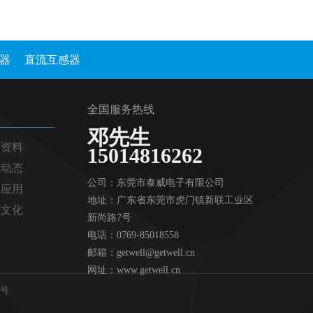
器
直流互感器
全国服务热线
邓先生
术资料
15014816262
威动态
公司：东莞市泰威电子有限公司
品应用
地址：广东省东莞市虎门镇新联工业区
业文化
新尚路7号
电话：0769-85018558
邮箱：getwell@getwell.cn
网址：www.getwell.cn
9号