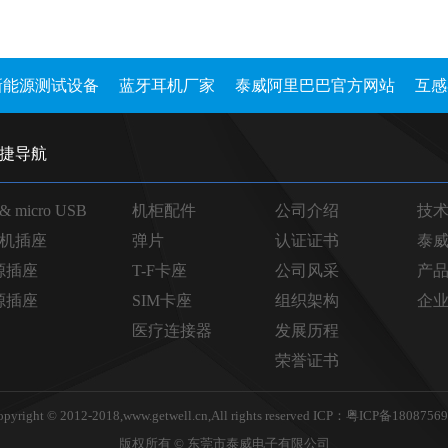
新能源测试设备
蓝牙耳机厂家
泰威阿里巴巴官方网站
互感
捷导航
 & micro USB
机柜配件
公司介绍
技
机插座
弹片
认证证书
泰
源插座
T-F卡座
公司风采
产
源插座
SIM卡座
组织架构
企
医疗连接器
发展历程
荣誉证书
opyright © 2012-2018,www.getwell.cn,All rights reserved ICP：粤ICP备1808756
版权所有 © 东莞市泰威电子有限公司