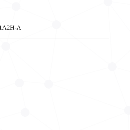
1A2H-A
C