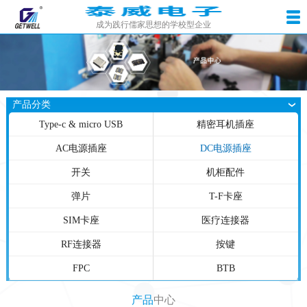
成为践行儒家思想的学校型企业
产品分类
Type-c & micro USB
精密耳机插座
AC电源插座
DC电源插座
开关
机柜配件
弹片
T-F卡座
SIM卡座
医疗连接器
RF连接器
按键
FPC
BTB
产品
中心