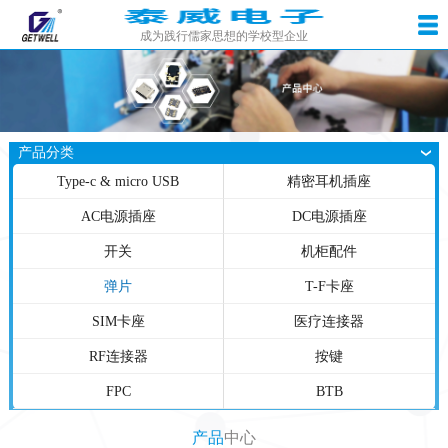
成为践行儒家思想的学校型企业
产品分类
Type-c & micro USB
精密耳机插座
AC电源插座
DC电源插座
开关
机柜配件
弹片
T-F卡座
SIM卡座
医疗连接器
RF连接器
按键
FPC
BTB
产品
中心