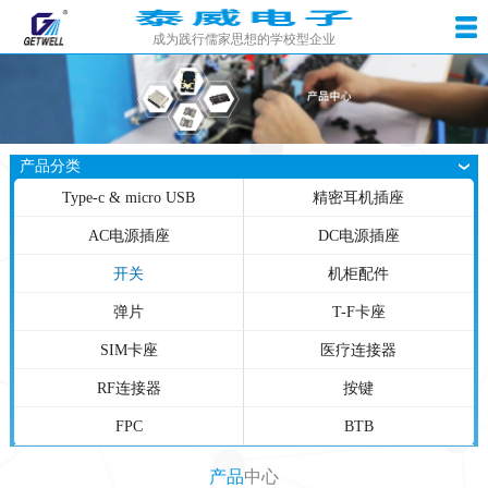
成为践行儒家思想的学校型企业
产品分类
Type-c & micro USB
精密耳机插座
AC电源插座
DC电源插座
开关
机柜配件
弹片
T-F卡座
SIM卡座
医疗连接器
RF连接器
按键
FPC
BTB
产品
中心