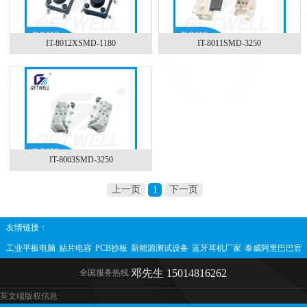
IT-8012XSMD-1180
IT-8011SMD-3250
IT-8003SMD-3250
上一页
1
下一页
友情链接：
工业平板电脑
贴片电容
PCB抄板
新能源测试设备
蓝牙耳机厂家
泰威阿里巴巴官
方网站
互感器
直流互感器
邓先生 15014816262
全国服务热线:
英文端版权信息