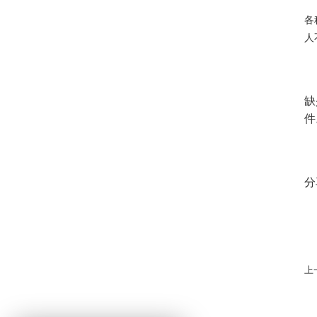
各
人
缺
件
分
上