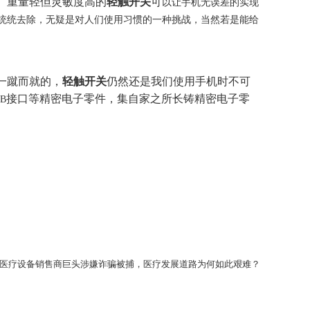
、重量轻但灵敏度高的
轻触开关
可
以让手机无误差的实现
统统去除，无疑是对人们使用习惯的一种挑战，当然若是能给
一蹴而就的，
轻触开关
仍然还是我们使用手机时不可
接口等精密电子零件，集自家之所长铸精密电子零
B
医疗设备销售商巨头涉嫌诈骗被捕，医疗发展道路为何如此艰难？