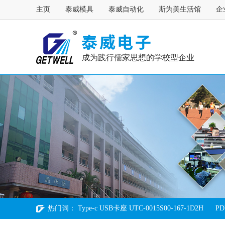
主页
泰威模具
泰威自动化
斯为美生活馆
企
成为践行儒家思想的学校型企业
热门词：
Type-c USB卡座 UTC-0015S00-167-1D2H
PD