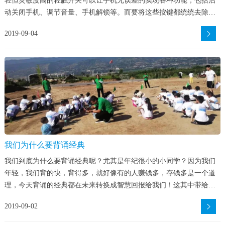
轻但灵敏度高的轻触开关可以让手机无误差的实现各种功能，包括启
动关闭手机、调节音量、手机解锁等。而要将这些按键都统统去除，
无疑是对人们使用习惯的一种挑战，当然若是能给人不错的体验感，
2019-09-04
这种改进或许会是一种革新。
我们为什么要背诵经典
我们到底为什么要背诵经典呢？尤其是年纪很小的小同学？因为我们
年轻，我们背的快，背得多，就好像有的人赚钱多，存钱多是一个道
理，今天背诵的经典都在未来转换成智慧回报给我们！这其中带给我
们的欢喜，自是只有背诵经典的人才能体会得到的，我们何乐不为
2019-09-02
呢？